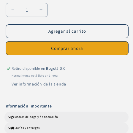
Reducir
Aumentar
cantidad
cantidad
para
para
Espejo
Espejo
Agregar al carrito
Level3
Level3
Foam
Foam
Comprar ahora
Mirror
Mirror
Retiro disponible en
Bogotá D.C
Normalmente está listo en 1 hora
Ver información de la tienda
Información importante
💳
Medios de pago y financiación
🚚
Envíos y entregas