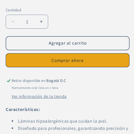
habitual
Cantidad
Cantidad
Reducir
Aumentar
cantidad
cantidad
para
para
Repuesto
Repuesto
Agregar al carrito
Malla
Malla
Turbox
Turbox
Comprar ahora
Shaver
Shaver
Titanium
Titanium
Retiro disponible en
Bogotá D.C
Normalmente está listo en 1 hora
Ver información de la tienda
Características:
Láminas hipoalergénicas que cuidan la piel.
Diseñado para profesionales, garantizando precisión y