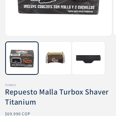
Abrir
Ab
elemento
e
multimedia
m
1
2
en
e
una
u
ventana
v
modal
m
TURBOX
Repuesto Malla Turbox Shaver
Titanium
Precio
$69.990 COP