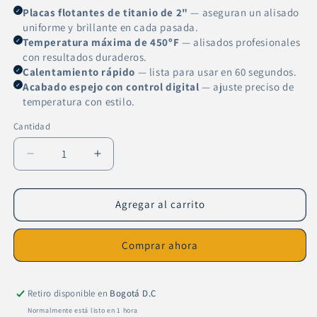
Placas flotantes de titanio de 2"
— aseguran un alisado
✓
uniforme y brillante en cada pasada.
Temperatura máxima de 450ºF
— alisados profesionales
✓
con resultados duraderos.
Calentamiento rápido
— lista para usar en 60 segundos.
✓
Acabado espejo con control digital
— ajuste preciso de
✓
temperatura con estilo.
Cantidad
Cantidad
Reducir
Aumentar
cantidad
cantidad
para
para
Plancha
Plancha
Agregar al carrito
Turbox
Turbox
NT
NT
Comprar ahora
1000
1000
Mirror
Mirror
Retiro disponible en
Bogotá D.C
Normalmente está listo en 1 hora