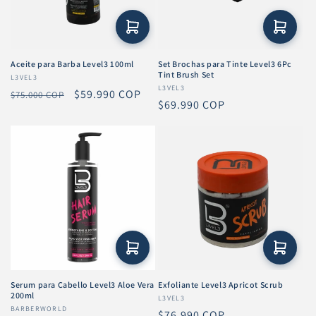
ó
n
:
Aceite para Barba Level3 100ml
Set Brochas para Tinte Level3 6Pc
Tint Brush Set
Proveedor:
L3VEL3
Proveedor:
L3VEL3
Precio
Precio
$59.990 COP
$75.000 COP
Precio
$69.990 COP
habitual
de
habitual
oferta
Serum para Cabello Level3 Aloe Vera
Exfoliante Level3 Apricot Scrub
200ml
Proveedor:
L3VEL3
Proveedor:
BARBERWORLD
Precio
$76.990 COP