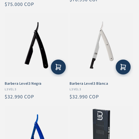
Precio
$75.000 COP
habitual
habitual
Barbera Level3 Negra
Barbera Level3 Blanca
Proveedor:
L3VEL3
Proveedor:
L3VEL3
Precio
$32.990 COP
Precio
$32.990 COP
habitual
habitual