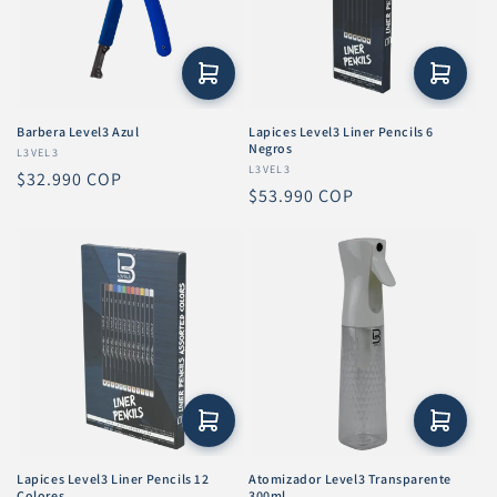
Barbera Level3 Azul
Lapices Level3 Liner Pencils 6
Negros
Proveedor:
L3VEL3
Proveedor:
L3VEL3
Precio
$32.990 COP
Precio
$53.990 COP
habitual
habitual
Lapices Level3 Liner Pencils 12
Atomizador Level3 Transparente
Colores
300ml