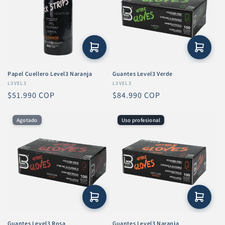
Papel Cuellero Level3 Naranja
Guantes Level3 Verde
Proveedor:
L3VEL3
Proveedor:
L3VEL3
Precio
$51.990 COP
Precio
$84.990 COP
habitual
habitual
Agotado
Uso profesional
Guantes Level3 Rosa
Guantes Level3 Naranja