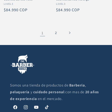
Proveedor:
L3VEL3
Proveedor:
L3VEL3
Precio
$84.990 COP
Precio
$84.990 COP
habitual
habitual
1
2
Somos una tienda de productos de
Barberia
,
peluqueria
y
cuidado personal
con mas de
20 años
de experiencia
en el mercado.
Facebook
Instagram
YouTube
TikTok