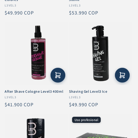
Proveedor:
L3VEL3
Proveedor:
L3VEL3
Precio
$49.990 COP
Precio
$53.990 COP
habitual
habitual
After Shave Cologne Level3 400ml
Shaving Gel Level3 Ice
Proveedor:
L3VEL3
Proveedor:
L3VEL3
Precio
$41.900 COP
Precio
$49.990 COP
habitual
habitual
Uso profesional